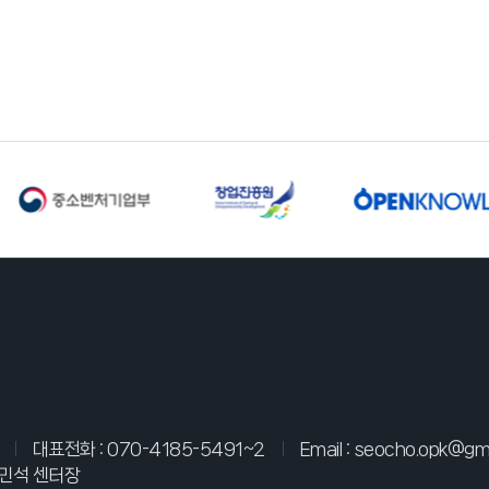
대표전화 :
070-4185-5491~2
Email :
seocho.opk@gma
민석 센터장