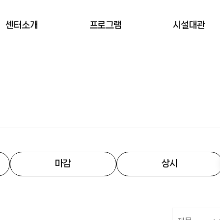
센터소개
프로그램
시설대관
서초창업스테이션
프로그램 신청
대관(예약) 신청
회원안내
오시는길
마감
상시