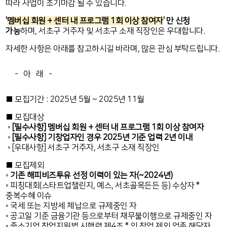
따라 사업이 조기마감 될 수 있습니다.
'
멤버십 회원 + 센터 내 프로그램 1회 이상 참여자
' 만 신청
가능
하며, 서초구 거주자 및 서초구 소재 직장인은 우대합니다.
자세한 사항은 아래를 참고하시길 바라며, 많은 관심 부탁드립니다.
- 아 래 -
■ 모집기간 : 2025년 5월 ~ 2025년 11월
■ 모집대상
◦
[필수사항] 멤버십 회원 + 센터 내 프로그램 1회 이상 참여자
◦
[필수사항] 기창업자인 경우 2025년 기준 업력 2년 이내
◦ [우대사항] 서초구 거주자, 서초구 소재 직장인
■ 모집제외
◦
기존 해피비즈투유 선정 이력이 있는 자(~2024년)
◦ 피칭대회(스타트업챌린지, 예스, 서초골목든든 등) 수상자 *
중복수혜 이슈
◦ 국세 또는 지방세 체납으로 규제중인 자
◦ 공고일 기준 금융기관 등으로부터 채무불이행으로 규제중인 자
◦ 중소기업 창업지원법 시행령 제4조 * 의 창업 제외 업종 해당자