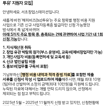
투유' 지원자 모집]
안녕하세요. 서초창업스테이션입니다.
새롭게 바뀐 '해피비즈(biz)투유'는 주요 항목별 행정 비용 지원
사업으로 기존 신규 사업자등록증 발급자만 신청 가능했던
방식에서 폭 넓게 바뀌어
아래 5가지 주요 항목 중, 충족되는 건에 관련하여 사업 기간 내 1회
신청 가능
합니다.
1. 지식재산권 취득
2. 창업 유관 박람회 참가(부스 운영비), 교육비(예비창업자만 가능)
3. 개인사업자 비용(등록면허세 및 교육세 등)
4. 신규 법인설립 비용
5. 홍보비(업무툴 구독비 포함)
기납부하신
[행정 비용 내역과 적격 증빙 자료]
를 포함한 제출
서류를 신청서 작성 시 업로드하여 제출
해주시면, 매월 최대 10명
(팀)이내 선발하여 소정의 금액(최대 10만원)을 지원해 드립니다.
누락된 자료에 대해서는 개별 연락 드리지 않으며, 선정에서
제외되는 점 참고 부탁드립니다.
2025년 5월 ~ 2025년 11월까지 신청 받고 있지만, 신청현황에