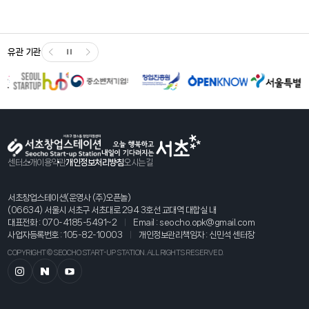
유관 기관
센터소개
이용약관
개인정보처리방침
오시는길
서초창업스테이션(운영사 (주)오픈놀)
(06634) 서울시 서초구 서초대로 294 3호선 교대역 대합실 내
대표전화 :
070-4185-5491~2
Email :
seocho.opk@gmail.com
사업자등록번호 : 105-82-10003
개인정보관리책임자 : 신민석 센터장
COPYRIGHT © SEOCHO START-UP STATION. ALL RIGHTS RESERVED.