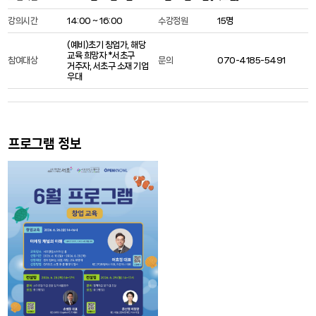
강의시간
14:00 ~ 16:00
수강정원
15명
(예비)초기 창업가, 해당
교육 희망자 *서초구
참여대상
문의
070-4185-5491
거주자, 서초구 소재 기업
우대
프로그램 정보