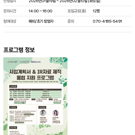
진행일시
2026년01월19일 ~ 2026년02월10일 [
화요일
]
강의시간
14:00 ~ 16:00
모집규모(총)
12명
참여대상
예비/초기 창업자
문의
070-4185-5491
프로그램 정보