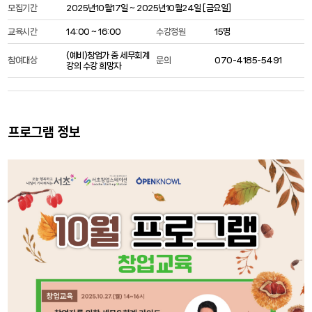
모집기간
2025년10월17일 ~ 2025년10월24일 [
금요일
]
교육시간
14:00 ~ 16:00
수강정원
15명
(예비)창업가 중 세무회계
참여대상
문의
070-4185-5491
강의 수강 희망자
프로그램 정보