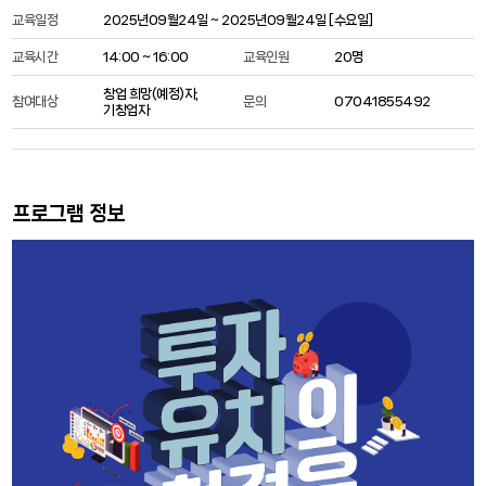
교육일정
2025년09월24일 ~ 2025년09월24일 [
수요일
]
교육시간
14:00 ~ 16:00
교육인원
20명
창업 희망(예정)자,
참여대상
문의
07041855492
기창업자
프로그램 정보