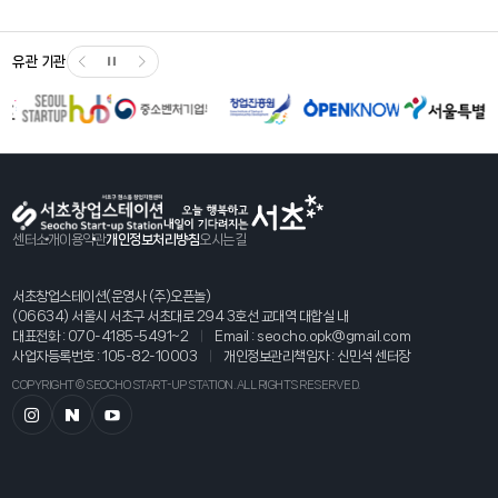
유관 기관
센터소개
이용약관
개인정보처리방침
오시는길
서초창업스테이션(운영사 (주)오픈놀)
(06634) 서울시 서초구 서초대로 294 3호선 교대역 대합실 내
대표전화 :
070-4185-5491~2
Email :
seocho.opk@gmail.com
사업자등록번호 : 105-82-10003
개인정보관리책임자 : 신민석 센터장
COPYRIGHT © SEOCHO START-UP STATION. ALL RIGHTS RESERVED.