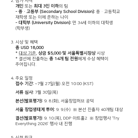
2. 참가 자격
개인
또는
최대 3인 이하
의 팀
- 중·고등부 (Secondary School Division):
중·고등학교
재학생 또는 이에 준하는 나이
- 대학부 (University Division):
만 34세 이하의 대학생
(학부생)
3. 시상 및 혜택
총 USD 18,000
*
대상 기준
,
상금 $5,000 및 서울특별시장상
시상
* 결선에 진출하는
총 14개 팀 전원
에게 수상 혜택
이
주어집니다.
4. 주요 일정
접수 기간:
~
7월 27일(월) 오전 10:00 (KST)
서류 심사:
7월 30일(목)
본선(발표평가):
9. 8.(화), 서울창업허브 공덕
서울 창업생태계 투어:
9. 9.(수) ※ 본선 진출자 40개팀 대상
결선(발표평가):
9. 10.(목), DDP 아트홀2 ※ 창업행사 ‘Try
Everything 2026’ 행사 내 진행
5. 신청 링크