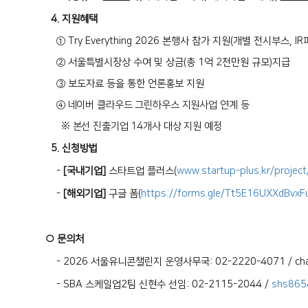
4. 지원혜택
① Try Everything 2026 본행사 참가 지원(개별 전시부스, IR
② 서울특별시장상 수여 및 상금(총 1억 2천만원 규모)지급
③
보
도자료 등을 통한 언론홍보 지원
④
네이버 클라우드 그린하우스 지원사업 연계 등
※ 본선 진출기업 14개사 대상 지원 예정
5. 신청방법
-
[국내기업]
스타트업 플러스(
www.startup-plus.kr/
projec
-
[해외기업]
구글 폼
(
https://forms.gle/
Tt5E16UXXdBvxF
○
문의처
-
2026 서울유니콘챌린지 운영사무국: 02-2220-4071 /
ch
- SBA 스케일업2팀 신현수 선임: 02-2115-2044 /
shs865