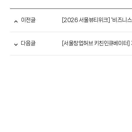
이전글
[2026 서울뷰티위크] '비즈니
다음글
[서울창업허브 키친인큐베이터] 개별