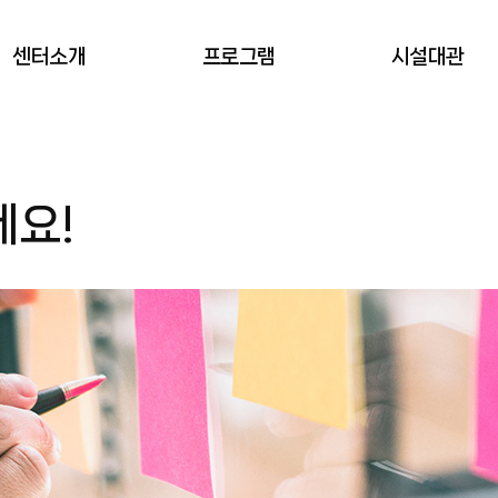
센터소개
프로그램
시설대관
서초창업스테이션
프로그램 신청
대관(예약) 신청
세요!
회원안내
오시는길