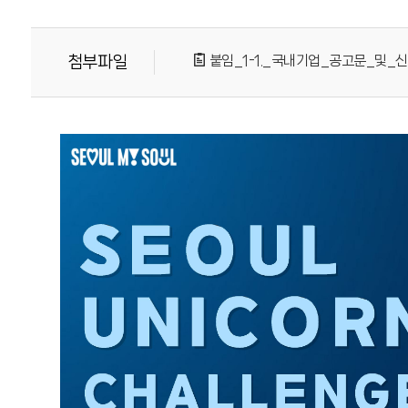
첨부파일
붙임_1-1._국내기업_공고문_및_신청