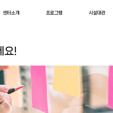
센터소개
프로그램
시설대관
서초창업스테이션
프로그램 신청
대관(예약) 신청
세요!
회원안내
오시는길