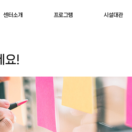
센터소개
프로그램
시설대관
서초창업스테이션
프로그램 신청
대관(예약) 신청
세요!
회원안내
오시는길